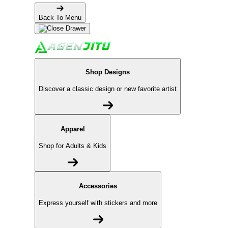
Back To Menu
Shop Designs
Discover a classic design or new favorite artist
Apparel
Shop for Adults & Kids
Accessories
Express yourself with stickers and more