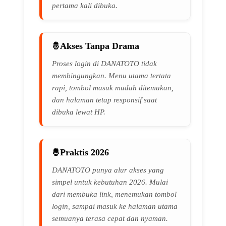
pertama kali dibuka.
Akses Tanpa Drama
Proses login di DANATOTO tidak
membingungkan. Menu utama tertata
rapi, tombol masuk mudah ditemukan,
dan halaman tetap responsif saat
dibuka lewat HP.
Praktis 2026
DANATOTO punya alur akses yang
simpel untuk kebutuhan 2026. Mulai
dari membuka link, menemukan tombol
login, sampai masuk ke halaman utama
semuanya terasa cepat dan nyaman.