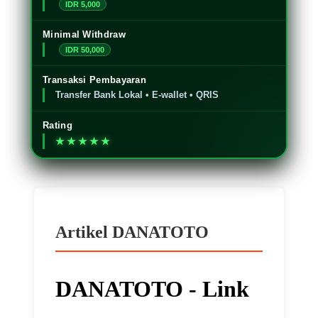
IDR 5,000
Minimal Withdraw
IDR 50,000
Transaksi Pembayaran
Transfer Bank Lokal • E-wallet • QRIS
Rating
Artikel DANATOTO
DANATOTO - Link