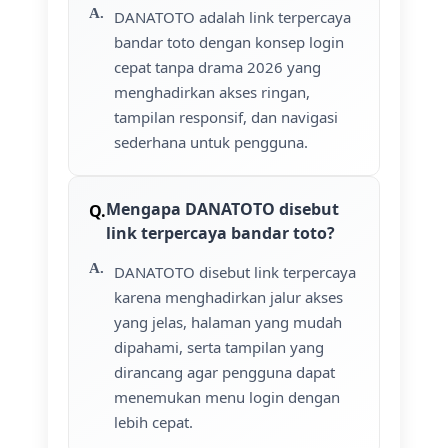
DANATOTO adalah link terpercaya
bandar toto dengan konsep login
cepat tanpa drama 2026 yang
menghadirkan akses ringan,
tampilan responsif, dan navigasi
sederhana untuk pengguna.
Mengapa DANATOTO disebut
link terpercaya bandar toto?
DANATOTO disebut link terpercaya
karena menghadirkan jalur akses
yang jelas, halaman yang mudah
dipahami, serta tampilan yang
dirancang agar pengguna dapat
menemukan menu login dengan
lebih cepat.