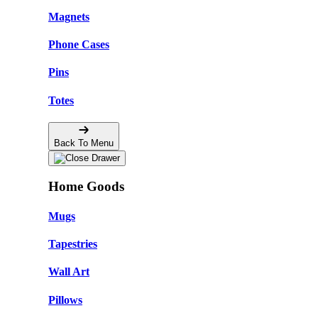
Magnets
Phone Cases
Pins
Totes
Back To Menu
Home Goods
Mugs
Tapestries
Wall Art
Pillows