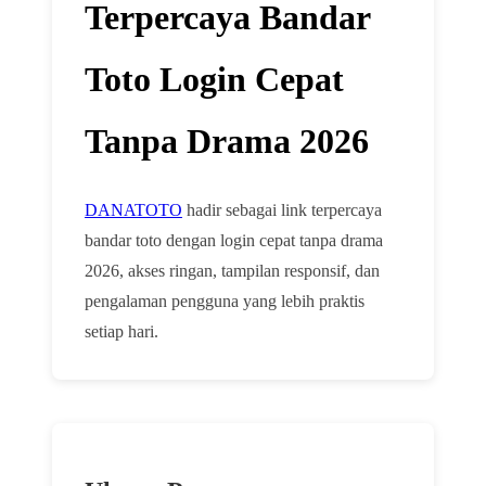
Terpercaya Bandar
Toto Login Cepat
Tanpa Drama 2026
DANATOTO
hadir sebagai link terpercaya
bandar toto dengan login cepat tanpa drama
2026, akses ringan, tampilan responsif, dan
pengalaman pengguna yang lebih praktis
setiap hari.