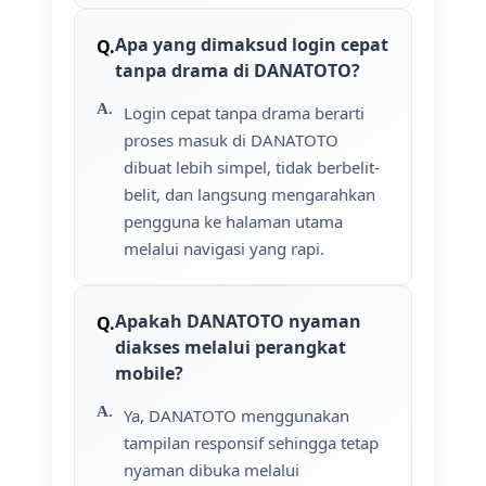
Apa yang dimaksud login cepat
tanpa drama di DANATOTO?
Login cepat tanpa drama berarti
proses masuk di DANATOTO
dibuat lebih simpel, tidak berbelit-
belit, dan langsung mengarahkan
pengguna ke halaman utama
melalui navigasi yang rapi.
Apakah DANATOTO nyaman
diakses melalui perangkat
mobile?
Ya, DANATOTO menggunakan
tampilan responsif sehingga tetap
nyaman dibuka melalui