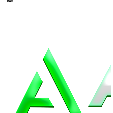
hari.