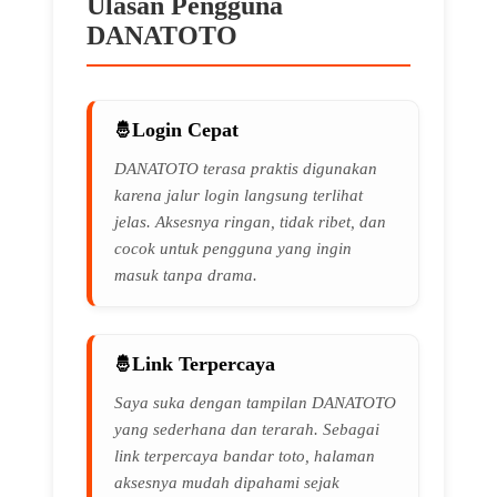
Ulasan Pengguna
DANATOTO
Login Cepat
DANATOTO terasa praktis digunakan
karena jalur login langsung terlihat
jelas. Aksesnya ringan, tidak ribet, dan
cocok untuk pengguna yang ingin
masuk tanpa drama.
Link Terpercaya
Saya suka dengan tampilan DANATOTO
yang sederhana dan terarah. Sebagai
link terpercaya bandar toto, halaman
aksesnya mudah dipahami sejak